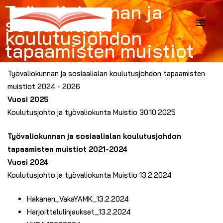
Työvaliokunnan ja
Siirry
sosiaalialan
Pääv
sisältöön
koulutusjohdon
tapaamisten muistiot
Työvaliokunnan ja sosiaalialan koulutusjohdon tapaamisten
muistiot 2024 - 2026
Vuosi 2025
Koulutusjohto ja työvaliokunta Muistio 30.10.2025
Työvaliokunnan ja sosiaalialan koulutusjohdon
tapaamisten muistiot 2021-2024
Vuosi 2024
Koulutusjohto ja
työvaliokunta
Muistio 13.2.2024
Hakanen_VakaYAMK_13.2.2024
Harjoittelulinjaukset_13.2.2024