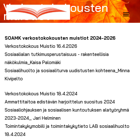
Verkostokokousten
Siirry
muistiot
Pääv
sisältöön
SOAMK verkostokokousten muistiot 2024-2026
Verkostokokous Muistio 16.4.2026
Sosiaalialan tutkimusperustaisuus - rakenteellisia
näkökulmia_Kaisa Palomäki
Sosiaalihuolto ja sosiaaliturva uudistusten kohteena_Minna
Kivipelto
Verkostokokous Muistio 18.4.2024
Ammattitaitoa edistävän harjoittelun suositus 2024
Sosiaaliohjauksen ja sosiaalisen kuntoutuksen alatyöryhmä
2023-2024_ Jari Helminen
Toimintakykymobiili ja toimintakykytieto LAB sosiaalihuolto
18.4.2024