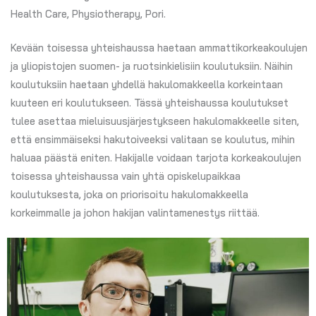
Health Care, Physiotherapy, Pori.
Kevään toisessa yhteishaussa haetaan ammattikorkeakoulujen
ja yliopistojen suomen- ja ruotsinkielisiin koulutuksiin. Näihin
koulutuksiin haetaan yhdellä hakulomakkeella korkeintaan
kuuteen eri koulutukseen. Tässä yhteishaussa koulutukset
tulee asettaa mieluisuusjärjestykseen hakulomakkeelle siten,
että ensimmäiseksi hakutoiveeksi valitaan se koulutus, mihin
haluaa päästä eniten. Hakijalle voidaan tarjota korkeakoulujen
toisessa yhteishaussa vain yhtä opiskelupaikkaa
koulutuksesta, joka on priorisoitu hakulomakkeella
korkeimmalle ja johon hakijan valintamenestys riittää.